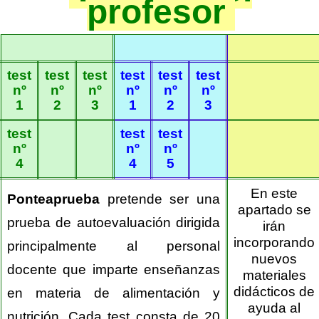
profesor
test
test
test
test
test
test
nº
nº
nº
nº
nº
nº
1
2
3
1
2
3
test
test
test
nº
nº
nº
4
4
5
En este
Ponteaprueba
pretende ser una
apartado se
prueba de autoevaluación dirigida
irán
incorporando
principalmente al personal
nuevos
docente que imparte enseñanzas
materiales
didácticos de
en materia de alimentación y
ayuda al
nutrición. Cada test consta de 20