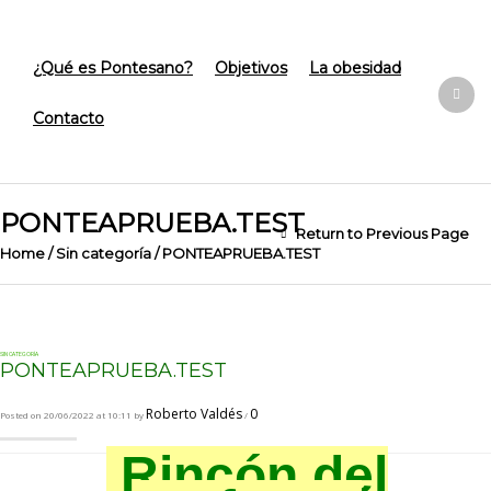
¿Qué es Pontesano?
Objetivos
La obesidad
Contacto
PONTEAPRUEBA.TEST
Return to Previous Page
Home
/
Sin categoría
/
PONTEAPRUEBA.TEST
SIN CATEGORÍA
PONTEAPRUEBA.TEST
Roberto Valdés
0
Posted on 20/06/2022 at 10:11 by
/
Rincón del